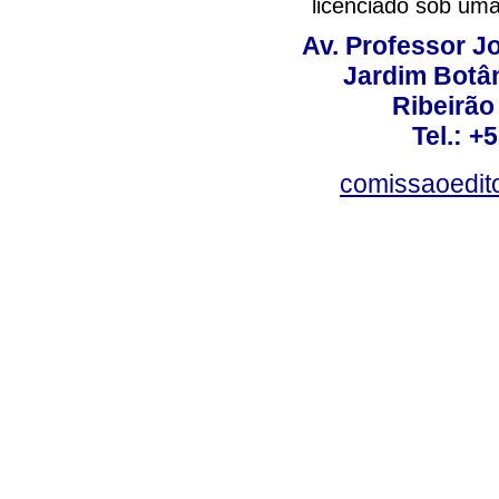
licenciado sob um
Av. Professor Jo
Jardim Botâ
Ribeirão 
Tel.: +
comissaoedito