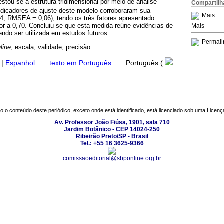
testou-se a estrutura tridimensional por meio de análise
Compartilh
 indicadores de ajuste deste modelo corroboraram sua
Mais
94, RMSEA = 0,06), tendo os três fatores apresentado
ior a 0,70. Concluiu-se que esta medida reúne evidências de
Mais
endo ser utilizada em estudos futuros.
Permali
line
; escala; validade; precisão.
|
Espanhol
·
texto em Português
·
Português (
o o conteúdo deste periódico, exceto onde está identificado, está licenciado sob uma
Licenç
Av. Professor João Fiúsa, 1901, sala 710
Jardim Botânico - CEP 14024-250
Ribeirão Preto/SP - Brasil
Tel.: +55 16 3625-9366
comissaoeditorial@sbponline.org.br