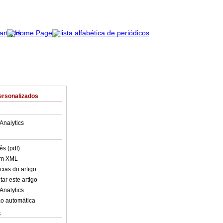
ersonalizados
Analytics
ês (pdf)
em XML
cias do artigo
ar este artigo
Analytics
o automática
s