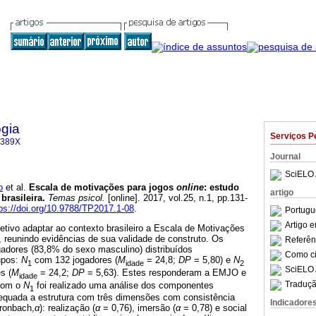
gia
Serviços P
-389X
Journal
SciELO 
o
et al.
Escala de motivações para jogos
online
:
estudo
artigo
brasileira
.
Temas psicol.
[online]. 2017, vol.25, n.1, pp.131-
ps://doi.org/10.9788/TP2017.1-08
.
Portugu
Artigo 
tivo adaptar ao contexto brasileiro a Escala de Motivações
 reunindo evidências de sua validade de construto. Os
Referên
gadores (83,8% do sexo masculino) distribuídos
Como cit
upos:
N
com 132 jogadores (
M
= 24,8;
DP
= 5,80) e
N
1
idade
2
SciELO 
s (
M
= 24,2;
DP
= 5,63). Estes responderam a EMJO e
idade
Traduçã
 Com o
N
foi realizado uma análise dos componentes
1
dequada a estrutura com três dimensões com consistência
Indicadore
Cronbach,
α
): realização (
α
= 0,76), imersão (
α
= 0,78) e social