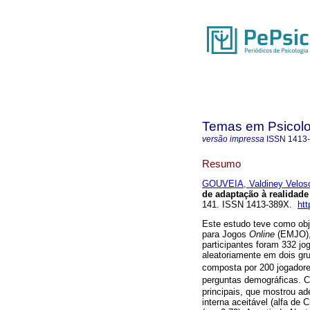
Temas em Psicolo
versão impressa
ISSN
1413
Resumo
GOUVEIA, Valdiney Velos
de adaptação à realidade 
141. ISSN 1413-389X.
htt
Este estudo teve como obje
para Jogos
Online
(EMJO),
participantes foram 332 jo
aleatoriamente em dois gr
composta por 200 jogadore
perguntas demográficas.
principais, que mostrou a
interna aceitável (alfa de 