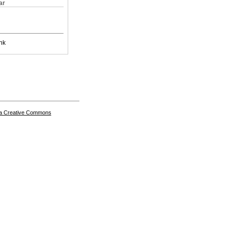
ar
nk
a Creative Commons