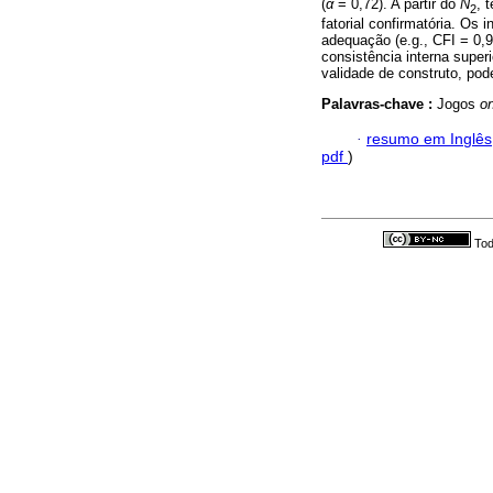
(
α
= 0,72). A partir do
N
, 
2
fatorial confirmatória. Os
adequação (e.g., CFI = 0,
consistência interna super
validade de construto, pod
Palavras-chave :
Jogos
on
·
resumo em Inglês
pdf
)
Tod