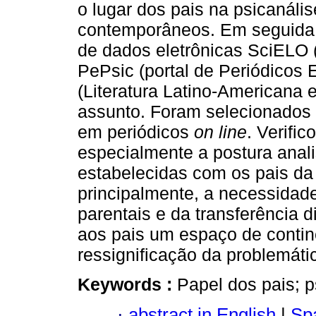
o lugar dos pais na psicanáli
contemporâneos. Em seguida 
de dados eletrônicas SciELO 
PePsic (portal de Periódicos 
(Literatura Latino-Americana 
assunto. Foram selecionados p
em periódicos
on line
. Verifi
especialmente a postura anali
estabelecidas com os pais da 
principalmente, a necessidad
parentais e da transferência d
aos pais um espaço de continê
ressignificação da problemáti
Keywords :
Papel dos pais; ps
·
abstract in English
|
Spa