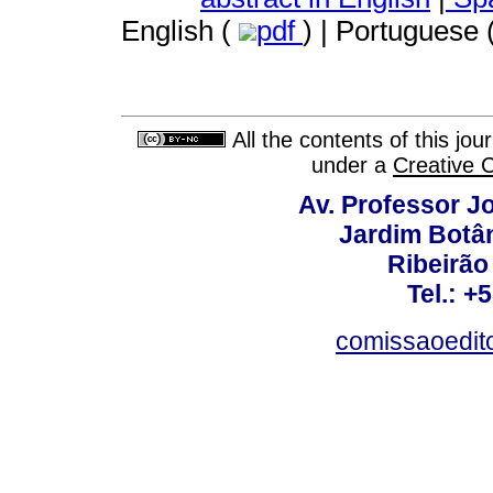
English (
pdf
) | Portuguese 
All the contents of this jo
under a
Creative 
Av. Professor Jo
Jardim Botâ
Ribeirão 
Tel.: +
comissaoedito