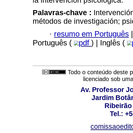
la intervención psicológica.
Palavras-chave :
Intervenció
métodos de investigación; psi
·
resumo em Português
|
Português (
pdf
) | Inglês (
Todo o conteúdo deste pe
licenciado sob um
Av. Professor Jo
Jardim Botâ
Ribeirão 
Tel.: +
comissaoedito