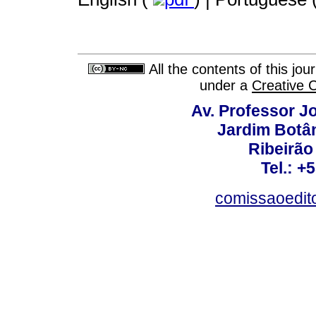
All the contents of this jo
under a
Creative 
Av. Professor Jo
Jardim Botâ
Ribeirão 
Tel.: +
comissaoedito