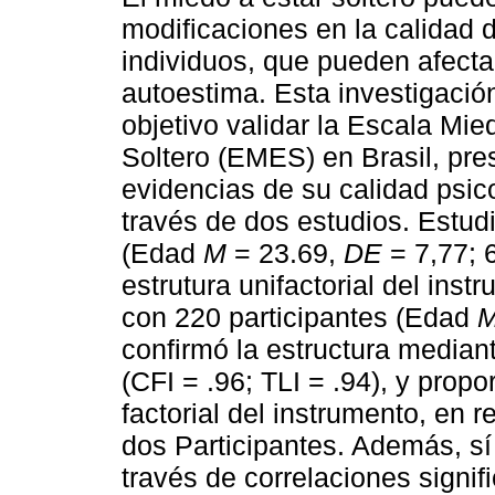
modificaciones en la calidad d
individuos, que pueden afecta
autoestima. Esta investigaci
objetivo validar la Escala Mie
Soltero (EMES) en Brasil, pr
evidencias de su calidad psic
través de dos estudios. Estud
(Edad
M
= 23.69,
DE
= 7,77; 
estrutura unifactorial del ins
con 220 participantes (Edad
confirmó la estructura median
(CFI = .96; TLI = .94), y propo
factorial del instrumento, en 
dos Participantes. Además, sí
través de correlaciones signif