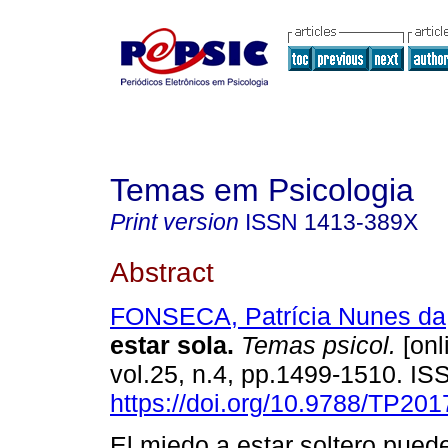
Temas em Psicologia
Print version
ISSN
1413-389X
Abstract
FONSECA, Patrícia Nunes da
estar sola
.
Temas psicol.
[onl
vol.25, n.4, pp.1499-1510. I
https://doi.org/10.9788/TP201
El miedo a estar soltero pued