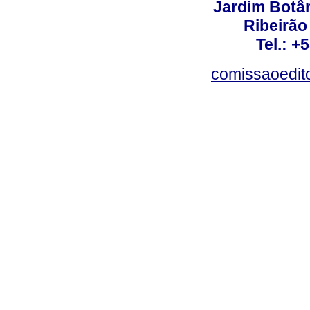
Jardim Botâ
Ribeirão 
Tel.: +
comissaoedito