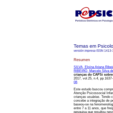
Temas em Psicolo
versión impresa
ISSN
1413-
Resumen
SILVA, Eloína Ariana Rib
RIBEIRO, Marcelo Silva d
crianças do CAPSi sobre 
2017, vol.25, n.4, pp.16
08
.
Este estudo buscou compre
Atenção Psicossocial Infa
crianças usuárias. Tendo c
concebe a integração de p
baseou-se na fenomenologia
entre 7 a 11 anos, que fre
pesquisa que resultou ness