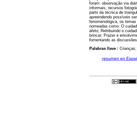
foram: observação via diár
informais, recursos fotog
partir da técnica de trian
apreendendo possíveis sent
fenomenológica, os temas 
nomeadas como: O cuidad
afeto; Retribuindo o cuida
brincar; Prazer e envolvim
fomentando as discussões 
Palabras llave :
Crianças;
·
resumen en Espa