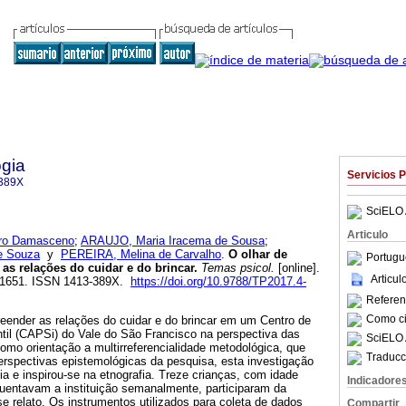
gia
Servicios 
389X
SciELO 
Articulo
eiro Damasceno
;
ARAUJO, Maria Iracema de Sousa
;
e Souza
y
PEREIRA, Melina de Carvalho
.
O olhar de
Portugu
as relações do cuidar e do brincar
.
Temas psicol.
[online].
Articu
37-1651. ISSN 1413-389X.
https://doi.org/10.9788/TP2017.4-
Referenc
Como cit
ender as relações do cuidar e do brincar em um Centro de
ntil (CAPSi) do Vale do São Francisco na perspectiva das
SciELO 
omo orientação a multirreferencialidade metodológica, que
Traducc
erspectivas epistemológicas da pesquisa, esta investigação
 e inspirou-se na etnografia. Treze crianças, com idade
Indicadore
quentavam a instituição semanalmente, participaram da
e relato. Os instrumentos utilizados para coleta de dados
Compartir