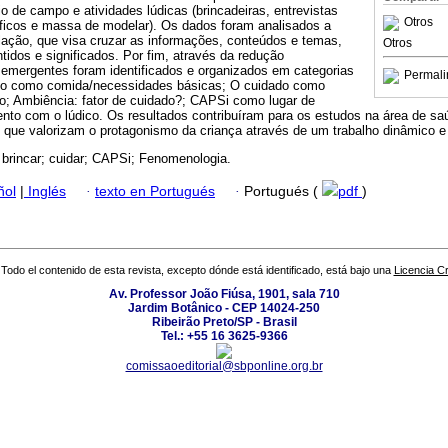
io de campo e atividades lúdicas (brincadeiras, entrevistas
Otros
ráficos e massa de modelar). Os dados foram analisados a
gulação, que visa cruzar as informações, conteúdos e temas,
Otros
idos e significados. Por fim, através da redução
emergentes foram identificados e organizados em categorias
Permali
o como comida/necessidades básicas; O cuidado como
do; Ambiência: fator de cuidado?; CAPSi como lugar de
ento com o lúdico. Os resultados contribuíram para os estudos na área de sa
que valorizam o protagonismo da criança através de um trabalho dinâmico e f
 brincar; cuidar; CAPSi; Fenomenologia.
ñol
|
Inglés
·
texto en Portugués
·
Portugués (
pdf
)
Todo el contenido de esta revista, excepto dónde está identificado, está bajo una
Licencia 
Av. Professor João Fiúsa, 1901, sala 710
Jardim Botânico - CEP 14024-250
Ribeirão Preto/SP - Brasil
Tel.: +55 16 3625-9366
comissaoeditorial@sbponline.org.br