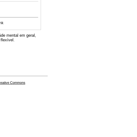
nk
úde mental em geral,
lexível.
Creative Commons