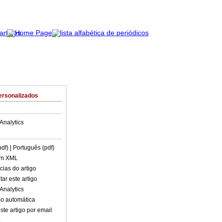
ersonalizados
Analytics
pdf)
| Português (pdf)
em XML
cias do artigo
ar este artigo
Analytics
o automática
ste artigo por email