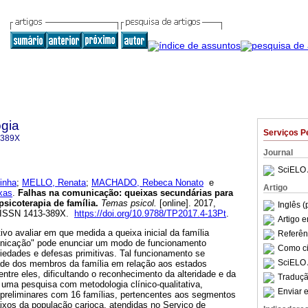
gia
Serviços P
-389X
Journal
SciELO 
inha
;
MELLO, Renata
;
MACHADO, Rebeca Nonato
e
Artigo
xas
.
Falhas na comunicação
:
queixas secundárias para
sicoterapia de família
.
Temas psicol.
[online]. 2017,
Inglês (
3. ISSN 1413-389X.
https://doi.org/10.9788/TP2017.4-13Pt
.
Artigo 
ivo avaliar em que medida a queixa inicial da família
Referên
municação" pode enunciar um modo de funcionamento
Como cit
iedades e defesas primitivas. Tal funcionamento se
SciELO 
dade dos membros da família em relação aos estados
ntre eles, dificultando o reconhecimento da alteridade e da
Traduçã
uma pesquisa com metodologia clínico-qualitativa,
Enviar e
s preliminares com 16 famílias, pertencentes aos segmentos
ixos da população carioca, atendidas no Serviço de