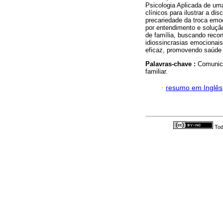
Psicologia Aplicada de um
clínicos para ilustrar a 
precariedade da troca emoc
por entendimento e soluçã
de família, buscando recon
idiossincrasias emocionai
eficaz, promovendo saúde 
Palavras-chave :
Comunica
familiar.
·
resumo em Inglês
Tod