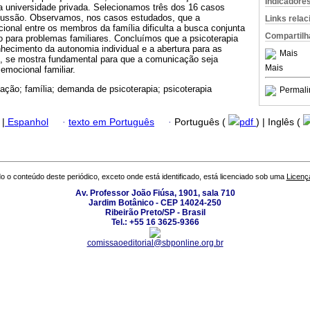
Indicadore
a universidade privada. Selecionamos três dos 16 casos
discussão. Observamos, nos casos estudados, que a
Links rela
ional entre os membros da família dificulta a busca conjunta
Compartilh
o para problemas familiares. Concluímos que a psicoterapia
hecimento da autonomia individual e a abertura para as
Mais
s, se mostra fundamental para que a comunicação seja
Mais
emocional familiar.
ção; família; demanda de psicoterapia; psicoterapia
Permali
|
Espanhol
·
texto em Português
·
Português (
pdf
) | Inglês (
o o conteúdo deste periódico, exceto onde está identificado, está licenciado sob uma
Licenç
Av. Professor João Fiúsa, 1901, sala 710
Jardim Botânico - CEP 14024-250
Ribeirão Preto/SP - Brasil
Tel.: +55 16 3625-9366
comissaoeditorial@sbponline.org.br