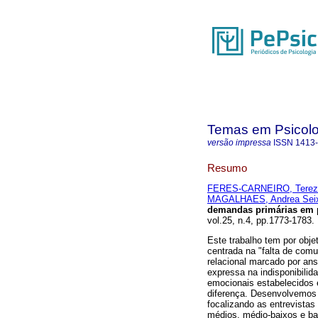
Temas em Psicolo
versão impressa
ISSN
1413
Resumo
FERES-CARNEIRO, Terez
MAGALHAES, Andrea Sei
demandas primárias em p
vol.25, n.4, pp.1773-178
Este trabalho tem por objet
centrada na "falta de co
relacional marcado por ans
expressa na indisponibili
emocionais estabelecidos e
diferença. Desenvolvemos 
focalizando as entrevista
médios, médio-baixos e ba