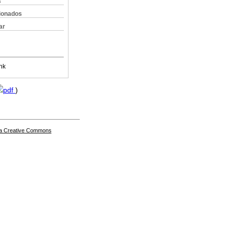
s
cionados
ar
nk
pdf
)
a Creative Commons