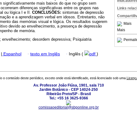
Indicadore
 significativamente mais baixos do que no grupo sem
 ocorreram diferenças significativas entre os grupos nas
Links rela
l ou lógica I e II.
CONCLUSÕES:
sintomas de depressão
Compartilh
rmação e a aprendizagem verbal em idosos. Entretanto, não
mento das memórias visual e lógica. Os resultados sugerem
Mais
nitivo devido ao envelhecimento, a presença de depressão
Mais
mpenho de memória.
 envelhecimento; desordem depressiva; Psiquiatria
Permali
|
Espanhol
·
texto em Inglês
·
Inglês (
pdf
)
o o conteúdo deste periódico, exceto onde está identificado, está licenciado sob uma
Licenç
Av. Professor João Fiúsa, 1901, sala 710
Jardim Botânico - CEP 14024-250
Ribeirão Preto/SP - Brasil
Tel.: +55 16 3625-9366
comissaoeditorial@sbponline.org.br