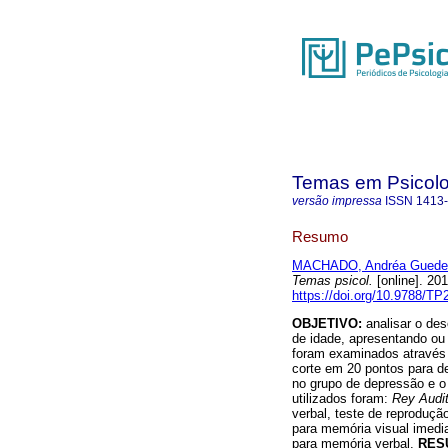
Temas em Psicolo
versão impressa
ISSN
1413
Resumo
MACHADO, Andréa Guede
Temas psicol.
[online]. 20
https://doi.org/10.9788/TP
OBJETIVO:
analisar o de
de idade, apresentando o
foram examinados através 
corte em 20 pontos para de
no grupo de depressão e o
utilizados foram:
Rey Audit
verbal, teste de reproduçã
para memória visual imedi
para memória verbal.
RES