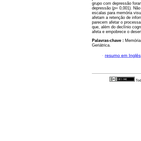
grupo com depressão foram
depressão (
p
= 0,001). Não
escalas para memória visua
afetam a retenção de info
parecem afetar o processa
que, além do declínio cog
afeta e empobrece o dese
Palavras-chave :
Memória;
Geriátrica.
·
resumo em Inglês
Tod