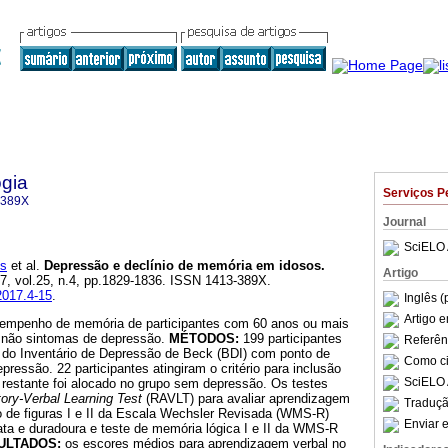
gia
Serviços P
-389X
Journal
SciELO 
s
et al.
Depressão e declínio de memória em idosos
.
Artigo
17, vol.25, n.4, pp.1829-1836. ISSN 1413-389X.
2017.4-15
.
Inglês (
Artigo 
sempenho de memória de participantes com 60 anos ou mais
u não sintomas de depressão.
MÉTODOS:
199 participantes
Referên
do Inventário de Depressão de Beck (BDI) com ponto de
Como cit
pressão. 22 participantes atingiram o critério para inclusão
SciELO 
 restante foi alocado no grupo sem depressão. Os testes
ory-Verbal Learning Test
(RAVLT) para avaliar aprendizagem
Traduçã
o de figuras I e II da Escala Wechsler Revisada (WMS-R)
Enviar e
ata e duradoura e teste de memória lógica I e II da WMS-R
ULTADOS:
os escores médios para aprendizagem verbal no