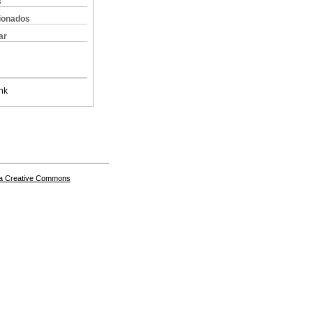
s
cionados
ar
nk
a Creative Commons