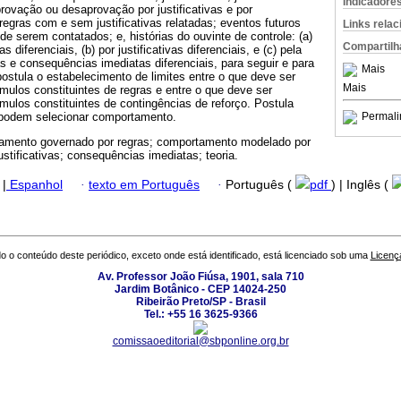
Indicadore
provação ou desaprovação por justificativas e por
egras com e sem justificativas relatadas; eventos futuros
Links rela
de serem contatados; e, histórias do ouvinte de controle: (a)
Compartilh
diferenciais, (b) por justificativas diferenciais, e (c) pela
vas e consequências imediatas diferenciais, para seguir e para
Mais
 postula o estabelecimento de limites entre o que deve ser
Mais
ímulos constituintes de regras e entre o que deve ser
ímulos constituintes de contingências de reforço. Postula
 podem selecionar comportamento.
Permali
amento governado por regras; comportamento modelado por
ustificativas; consequências imediatas; teoria.
|
Espanhol
·
texto em Português
·
Português (
pdf
) | Inglês (
o o conteúdo deste periódico, exceto onde está identificado, está licenciado sob uma
Licenç
Av. Professor João Fiúsa, 1901, sala 710
Jardim Botânico - CEP 14024-250
Ribeirão Preto/SP - Brasil
Tel.: +55 16 3625-9366
comissaoeditorial@sbponline.org.br