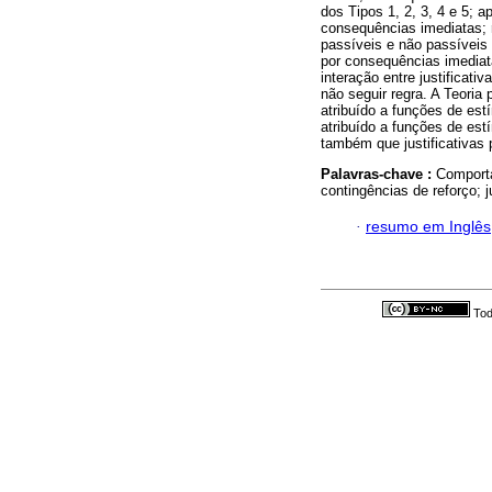
dos Tipos 1, 2, 3, 4 e 5; a
consequências imediatas; r
passíveis e não passíveis 
por consequências imediatas 
interação entre justificati
não seguir regra. A Teoria
atribuído a funções de est
atribuído a funções de est
também que justificativas
Palavras-chave :
Comport
contingências de reforço; j
·
resumo em Inglês
Tod