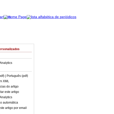
ersonalizados
Analytics
pdf)
| Português (pdf)
em XML
cias do artigo
ar este artigo
Analytics
o automática
ste artigo por email