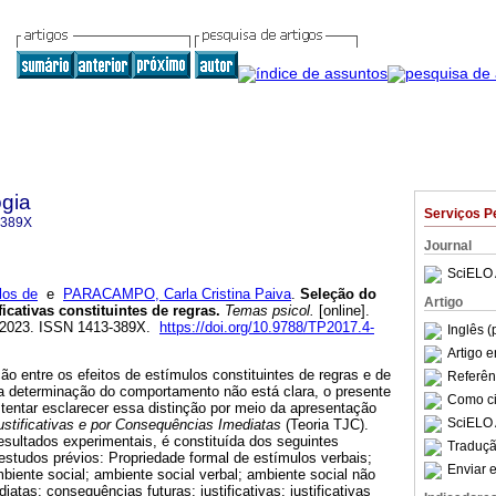
gia
Serviços P
-389X
Journal
SciELO 
os de
e
PARACAMPO, Carla Cristina Paiva
.
Seleção do
Artigo
icativas constituintes de regras
.
Temas psicol.
[online].
05-2023. ISSN 1413-389X.
https://doi.org/10.9788/TP2017.4-
Inglês (
Artigo 
ão entre os efeitos de estímulos constituintes de regras e de
Referên
na determinação do comportamento não está clara, o presente
Como cit
tentar esclarecer essa distinção por meio da apresentação
SciELO 
ustificativas e por Consequências Imediatas
(Teoria TJC).
sultados experimentais, é constituída dos seguintes
Traduçã
studos prévios: Propriedade formal de estímulos verbais;
Enviar e
iente social; ambiente social verbal; ambiente social não
atas; consequências futuras; justificativas; justificativas