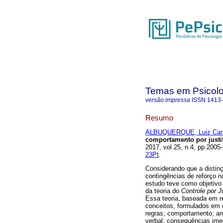
Temas em Psicolo
versão impressa
ISSN
1413
Resumo
ALBUQUERQUE, Luiz Carl
comportamento por justif
2017, vol.25, n.4, pp.20
23Pt
.
Considerando que a distinç
contingências de reforço 
estudo teve como objetivo 
da teoria do
Controle por J
Essa teoria, baseada em re
conceitos, formulados em e
regras; comportamento; amb
verbal; consequências imedi