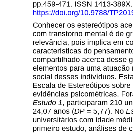
pp.459-471. ISSN 1413-389X
https://doi.org/10.9788/TP201
Conhecer os estereótipos ac
com transtorno mental é de g
relevância, pois implica em 
características do pensament
compartilhado acerca desse gr
elementos para uma atuação n
social desses indivíduos. Est
Escala de Estereótipos sobre
evidências psicométricas. Fo
Estudo 1
, participaram 210 u
24,07 anos (
DP
= 5,77). No
E
universitários com idade médi
primeiro estudo, análises de 