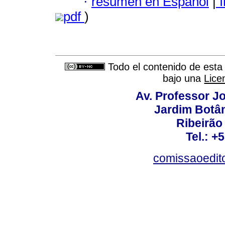
·
resumen en Español
|
I
pdf
)
Todo el contenido de esta 
bajo una
Lice
Av. Professor Jo
Jardim Botâ
Ribeirão 
Tel.: +
comissaoedito