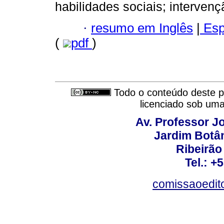
habilidades sociais; interven
·
resumo em Inglês
|
Esp
(
pdf
)
Todo o conteúdo deste pe
licenciado sob um
Av. Professor Jo
Jardim Botâ
Ribeirão 
Tel.: +
comissaoedito