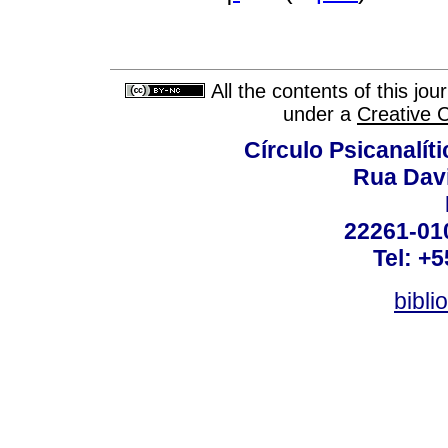
All the contents of this jo
under a
Creative 
Círculo Psicanalít
Rua Dav
22261-010
Tel: +
bibli