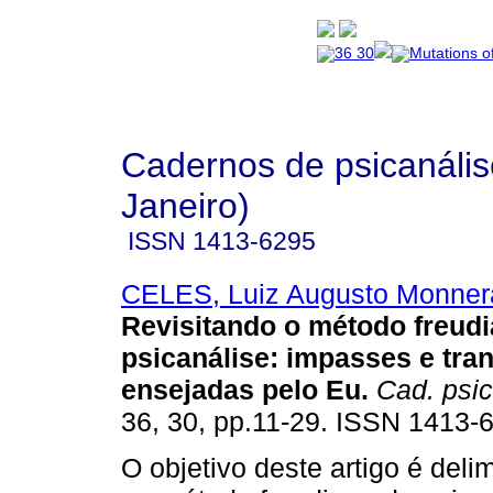
Cadernos de psicanális
Janeiro)
ISSN
1413-6295
CELES, Luiz Augusto Monner
Revisitando o método freud
psicanálise
:
impasses e tra
ensejadas pelo Eu
.
Cad. psic
36, 30, pp.11-29. ISSN 1413-
O objetivo deste artigo é del