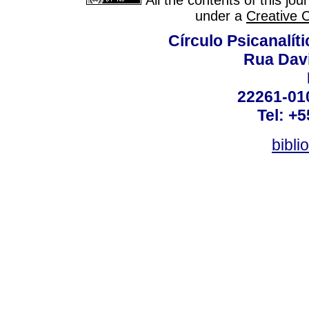
All the contents of this jo
under a
Creative 
Círculo Psicanalít
Rua Dav
22261-010
Tel: +
bibli