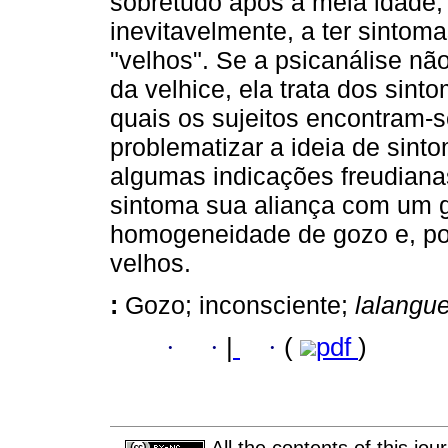
sobretudo após a meia idade,
inevitavelmente, a ter sintom
"velhos". Se a psicanálise nã
da velhice, ela trata dos sin
quais os sujeitos encontram-s
problematizar a ideia de sint
algumas indicações freudiana
sintoma sua aliança com um g
homogeneidade de gozo e, por
velhos.
:
Gozo; inconsciente;
lalangu
·
·
|
·
(
pdf
)