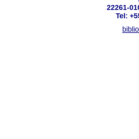
22261-010
Tel: +
bibli