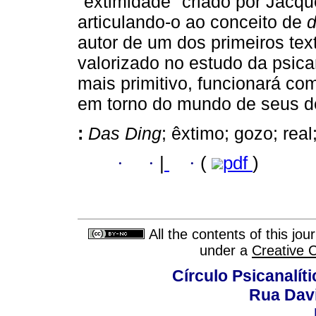
"extimidade" criado por Jacq
articulando-o ao conceito de
d
autor de um dos primeiros te
valorizado no estudo da psica
mais primitivo, funcionará co
em torno do mundo de seus d
:
Das Ding
; êxtimo; gozo; real
·
·
|
·
(
pdf
)
All the contents of this jo
under a
Creative 
Círculo Psicanalít
Rua Dav