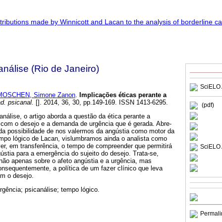
nálise (Rio de Janeiro)
SciELO 
MOSCHEN, Simone Zanon
.
Implicações éticas perante a
. psicanal.
[]. 2014, 36, 30, pp.149-169. ISSN 1413-6295.
(pdf)
nálise, o artigo aborda a questão da ética perante a
a com o desejo e a demanda de urgência que é gerada. Abre-
a possibilidade de nos valermos da angústia como motor da
tempo lógico de Lacan, vislumbramos ainda o analista como
r, em transferência, o tempo de compreender que permitirá
SciELO 
stia para a emergência do sujeito do desejo. Trata-se,
não apenas sobre o afeto angústia e a urgência, mas
nsequentemente, a política de um fazer clínico que leva
m o desejo.
urgência; psicanálise; tempo lógico.
Permali