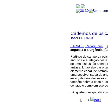
Cadernos de psica
ISSN
1413-6295
BARROS, Renata Reis
angústia e a urgência
.
Cad
Partindo do campo da psica
angústia e a relação dest
se uma discussão acerca d
análise. E, ao abordar o 
elemento capaz de promove
uma possível saída da angú
então, de uma discussão, 
também sobre a ética e, co
consigo o compromisso co
:
Angústia; desejo; ética; 
·
|
·
(
pdf
)