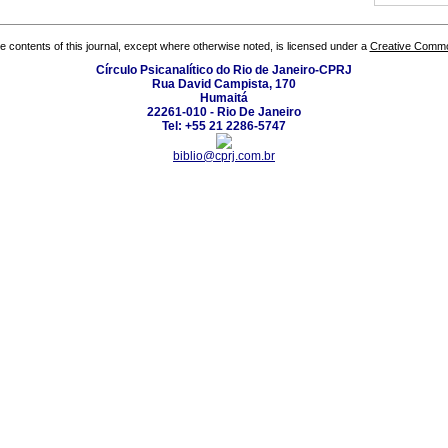
the contents of this journal, except where otherwise noted, is licensed under a
Creative Common
Círculo Psicanalítico do Rio de Janeiro-CPRJ
Rua David Campista, 170
Humaitá
22261-010 - Rio De Janeiro
Tel: +55 21 2286-5747
biblio@cprj.com.br