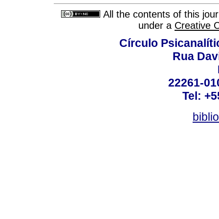
All the contents of this jo
under a
Creative 
Círculo Psicanalít
Rua Dav
22261-010
Tel: +
bibli