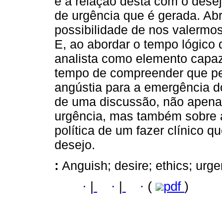
e a relação desta com o dese
de urgência que é gerada. Ab
possibilidade de nos valermo
E, ao abordar o tempo lógico
analista como elemento capaz
tempo de compreender que per
angústia para a emergência do
de uma discussão, não apenas
urgência, mas também sobre a
política de um fazer clínico 
desejo.
:
Anguish; desire; ethics; urge
·
|
·
|
·
(
pdf
)