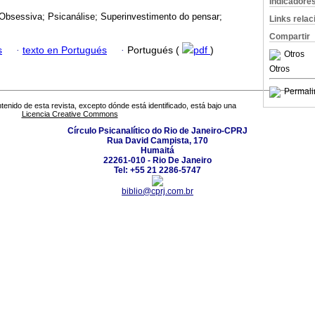
Indicadore
Obsessiva; Psicanálise; Superinvestimento do pensar;
Links rela
Compartir
s
·
texto en Portugués
·
Portugués (
pdf
)
Otros
Otros
Permali
tenido de esta revista, excepto dónde está identificado, está bajo una
Licencia Creative Commons
Círculo Psicanalítico do Rio de Janeiro-CPRJ
Rua David Campista, 170
Humaitá
22261-010 - Rio De Janeiro
Tel: +55 21 2286-5747
biblio@cprj.com.br