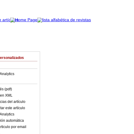
Personalizados
Analytics
és (pdf)
o en XML
ias del artículo
ar este artículo
Analytics
ión automática
rticulo por email