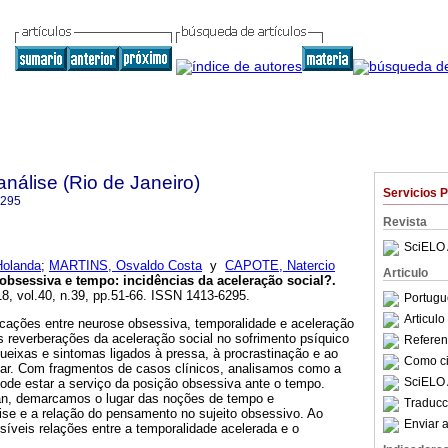
nálise (Rio de Janeiro)
Servicios 
6295
Revista
SciELO 
Holanda
;
MARTINS, Osvaldo Costa
y
CAPOTE, Natercio
Articulo
obsessiva e tempo
:
incidências da aceleração social?
.
18, vol.40, n.39, pp.51-66. ISSN 1413-6295.
Portugu
Articul
icações entre neurose obsessiva, temporalidade e aceleração
s reverberações da aceleração social no sofrimento psíquico
Referenc
eixas e sintomas ligados à pressa, à procrastinação e ao
Como cit
ar. Com fragmentos de casos clínicos, analisamos como a
SciELO 
ode estar a serviço da posição obsessiva ante o tempo.
an, demarcamos o lugar das noções de tempo e
Traducc
ise e a relação do pensamento no sujeito obsessivo. Ao
Enviar a
síveis relações entre a temporalidade acelerada e o