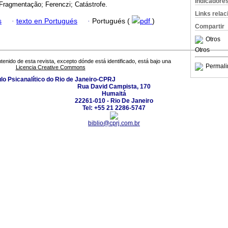
Indicadore
Fragmentação; Ferenczi; Catástrofe.
Links rela
s
·
texto en Portugués
·
Portugués (
pdf
)
Compartir
Otros
Otros
tenido de esta revista, excepto dónde está identificado, está bajo una
Permali
Licencia Creative Commons
ulo Psicanalítico do Rio de Janeiro-CPRJ
Rua David Campista, 170
Humaitá
22261-010 - Rio De Janeiro
Tel: +55 21 2286-5747
biblio@cprj.com.br