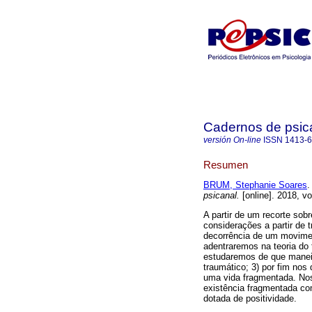
Cadernos de psica
versión On-line
ISSN
1413-
Resumen
BRUM, Stephanie Soares
.
psicanal.
[online]. 2018, v
A partir de um recorte sob
considerações a partir de 
decorrência de um movimen
adentraremos na teoria do 
estudaremos de que manei
traumático; 3) por fim no
uma vida fragmentada. Noss
existência fragmentada co
dotada de positividade.