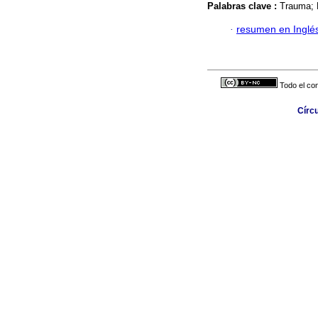
Palabras clave :
Trauma; 
·
resumen en Inglé
Todo el con
Círc