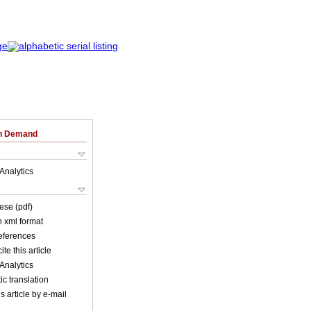
on Demand
Analytics
ese (pdf)
in xml format
references
ite this article
Analytics
c translation
s article by e-mail