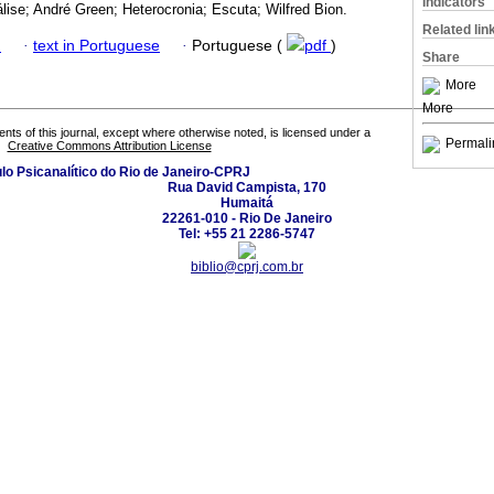
Indicators
ise; André Green; Heterocronia; Escuta; Wilfred Bion.
Related lin
h
·
text in Portuguese
·
Portuguese (
pdf
)
Share
More
More
tents of this journal, except where otherwise noted, is licensed under a
Permali
Creative Commons Attribution License
ulo Psicanalítico do Rio de Janeiro-CPRJ
Rua David Campista, 170
Humaitá
22261-010 - Rio De Janeiro
Tel: +55 21 2286-5747
biblio@cprj.com.br