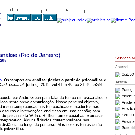
nálise (Rio de Janeiro)
Services 
6295
Journal
SciELO 
o
.
Os tempos em análise
:
(Ideias a partir da psicanálise e
Article
Cad. psicanal.
[online]. 2019, vol.41, n.40, pp.21-34. ISSN
Portugu
Article 
oposta por André Green para falar do tempo em psicanálise é
iada nesta breve comunicação. Nosso principal objetivo,
Article 
ndar sua compreensão nas temporalidades incidentes nas
How to c
as escutas e intervenções analíticas em uma sessão; para
SciELO 
s do psicanalista Wilfred R. Bion, em especial as expressas
nterpretation
. Alguns filósofos contemporâneos nos
Automati
distância ao longo do percurso. Mas nossas fontes serão
Send thi
da psicanálise.