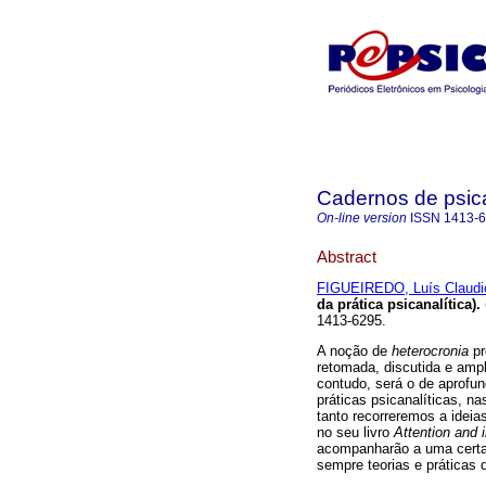
Cadernos de psica
On-line version
ISSN
1413-
Abstract
FIGUEIREDO, Luís Claudi
da prática psicanalítica)
.
1413-6295.
A noção de
heterocronia
pr
retomada, discutida e ampl
contudo, será o de aprofu
práticas psicanalíticas, n
tanto recorreremos a ideia
no seu livro
Attention and i
acompanharão a uma certa 
sempre teorias e práticas 