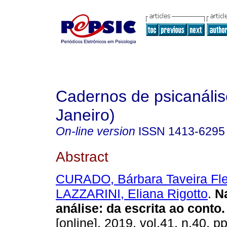
Cadernos de psicanális
Janeiro)
On-line version
ISSN
1413-6295
Abstract
CURADO, Bárbara Taveira Fl
LAZZARINI, Eliana Rigotto
.
N
análise
:
da escrita ao conto
.
[online]. 2019, vol.41, n.40, 