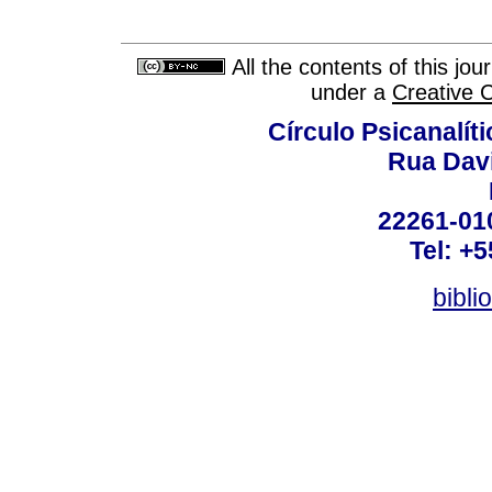
All the contents of this jo
under a
Creative 
Círculo Psicanalít
Rua Dav
22261-010
Tel: +
bibli