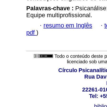
Palavras-chave :
Psicanálise
Equipe multiprofissional.
·
resumo em Inglês
·
pdf
)
Todo o conteúdo deste pe
licenciado sob um
Círculo Psicanalít
Rua Dav
22261-010
Tel: +
bibli