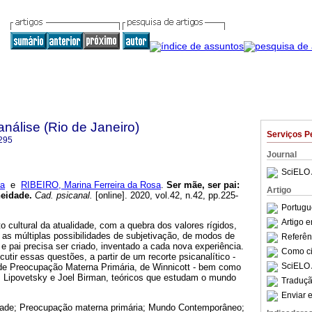
nálise (Rio de Janeiro)
Serviços P
295
Journal
SciELO 
va
e
RIBEIRO, Marina Ferreira da Rosa
.
Ser mãe, ser pai
:
Artigo
neidade
.
Cad. psicanal.
[online]. 2020, vol.42, n.42, pp.225-
Portugu
Artigo 
 cultural da atualidade, com a quebra dos valores rígidos,
a as múltiplas possibilidades de subjetivação, de modos de
Referên
 e pai precisa ser criado, inventado a cada nova experiência.
Como cit
cutir essas questões, a partir de um recorte psicanalítico -
SciELO 
de Preocupação Materna Primária, de Winnicott - bem como
es Lipovetsky e Joel Birman, teóricos que estudam o mundo
Traduçã
Enviar e
dade; Preocupação materna primária; Mundo Contemporâneo;