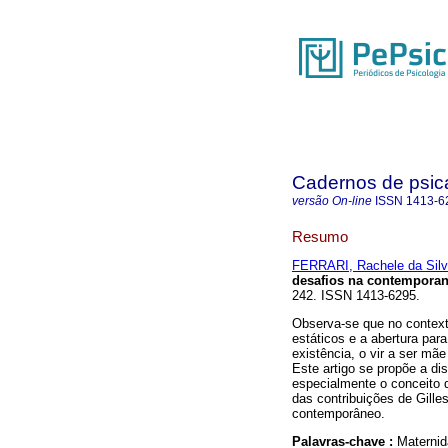
Cadernos de psica
versão On-line
ISSN
1413-6
Resumo
FERRARI, Rachele da Sil
desafios na contempora
242. ISSN 1413-6295.
Observa-se que no contexto
estáticos e a abertura par
existência, o vir a ser mãe
Este artigo se propõe a dis
especialmente o conceito 
das contribuições de Gill
contemporâneo.
Palavras-chave :
Materni