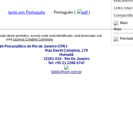
Indicadore
Links rela
·
texto em Português
·
Português (
pdf
)
Compartilh
Mais
Mais
údo deste periódico, exceto onde está identificado, está licenciado sob
Permali
uma
Licença Creative Commons
ulo Psicanalítico do Rio de Janeiro-CPRJ
Rua David Campista, 170
Humaitá
22261-010 - Rio De Janeiro
Tel: +55 21 2286-5747
biblio@cprj.com.br