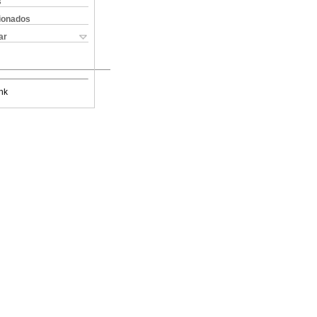
s
cionados
ar
nk