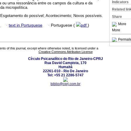
Indicators
ra
ou uma ressonância entre os campos da cultura e da
 da micropolítica.
Related lin
 Esgotamento do possível; Acontecimento; Novos possíveis.
Share
More
h
·
text in Portuguese
·
Portuguese (
pdf
)
More
Permali
tents of this journal, except where otherwise noted, is licensed under a
Creative Commons Attribution License
Círculo Psicanalítico do Rio de Janeiro-CPRJ
Rua David Campista, 170
Humaitá
22261-010 - Rio De Janeiro
Tel: +55 21 2286-5747
biblio@cprj.com.br