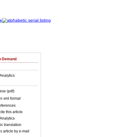
on Demand
Analytics
ese (pdf)
 in xml format
references
ite this article
Analytics
c translation
s article by e-mail