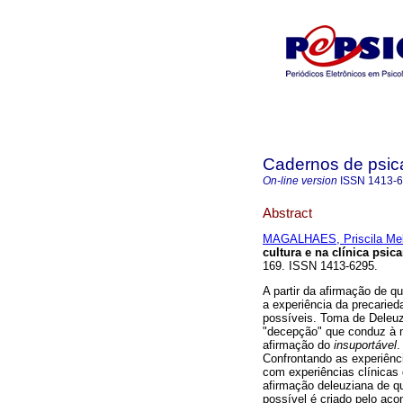
Cadernos de psica
On-line version
ISSN
1413-
Abstract
MAGALHAES, Priscila Meli
cultura e na clínica psica
169. ISSN 1413-6295.
A partir da afirmação de q
a experiência da precaried
possíveis. Toma de Deleu
"decepção" que conduz à 
afirmação do
insuportável
.
Confrontando as experiênci
com experiências clínicas 
afirmação deleuziana de qu
possível é criado pelo aco