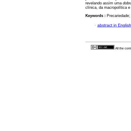
revelando assim uma
dob
clínica, da macropolítica e
Keywords :
Precariedade;
·
abstract in Englis
All the con