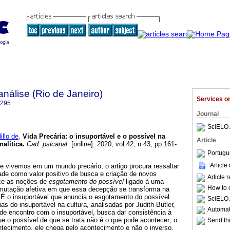
nálise (Rio de Janeiro)
Services 
6295
Journal
SciELO 
llo de
.
Vida Precária
:
o insuportável e o possível na
Article
nalítica
.
Cad. psicanal.
[online]. 2020, vol.42, n.43, pp.161-
Portugu
Article
ue vivemos em um mundo precário, o artigo procura ressaltar
ade como valor positivo de busca e criação de novos
Article 
ze as noções de
esgotamento do possível
ligado à uma
How to c
mutação afetiva em que essa decepção se transforma na
 É o insuportável que anuncia o esgotamento do possível.
SciELO 
as do insuportável na cultura, analisadas por Judith Butler,
Automati
de encontro com o insuportável, busca dar consistência à
e o possível de que se trata não é o que pode acontecer; o
Send thi
ntecimento, ele chega pelo acontecimento e não o inverso,