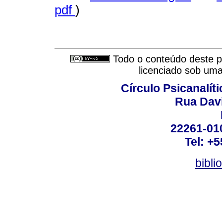
pdf
)
Todo o conteúdo deste pe
licenciado sob um
Círculo Psicanalít
Rua Dav
22261-010
Tel: +
bibli