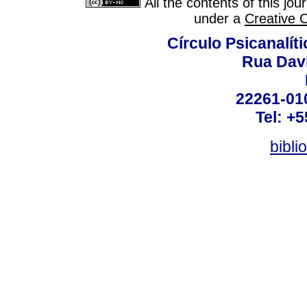
All the contents of this jo
under a
Creative 
Círculo Psicanalít
Rua Dav
22261-010
Tel: +
bibli