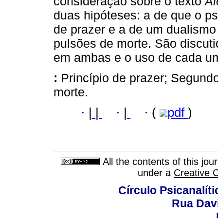
consideração sobre o texto
Al
duas hipóteses: a de que o ps
de prazer e a de um dualismo
pulsões de morte. São discut
em ambas e o uso de cada um
:
Princípio de prazer; Segund
morte.
·
|
|
·
|
·
(
pdf
)
All the contents of this jo
under a
Creative 
Círculo Psicanalít
Rua Dav