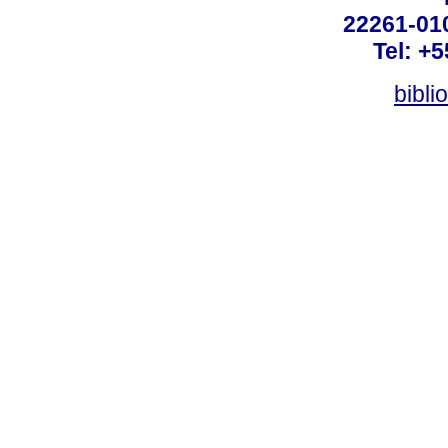
22261-010
Tel: +
bibli