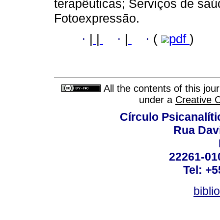
terapêuticas; Serviços de sa
Fotoexpressão.
·
|
|
·
|
·
(
pdf
)
All the contents of this jo
under a
Creative 
Círculo Psicanalít
Rua Dav
22261-010
Tel: +
bibli