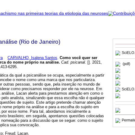
nálise (Rio de Janeiro)
SciELO 
ra
CARVALHO, Isalena Santos
.
Como você quer ser
rca do nome próprio na análise
.
Cad. psicanal.
[]. 2021,
(pdf)
1413-6295.
ica da qual a psicanálise se ocupa, especialmente a partir
oncebe o nome como uma marca que nos particulariza.
r outras pessoas, sendo que, pela inserção no mundo de
iderar como precisamos responder por ele na neurose. Em
SciELO 
a análise, Lacan alerta para prestarmos atenção em como o
pelo analista, sinalizando que essa escolha não é qualquer
questões de sujeito. Este artigo pretende chamar atenção
 nome próprio na análise e para a escolha do sujeito em
 por esse nome. Para tal, abordamos inicialmente a
exto brasileiro; em seguida, apontamos questões colocadas
a nomeação para a discussão que se segue: como o sujeito
Permali
plica sua convocação.
to; Freud; Lacan.