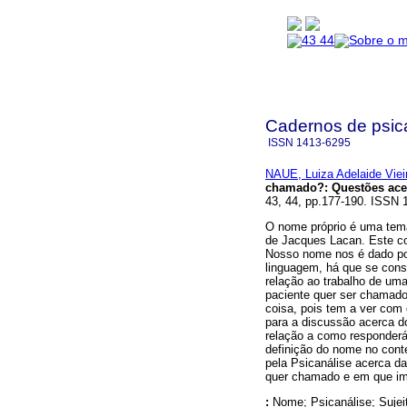
Cadernos de psica
ISSN
1413-6295
NAUE, Luiza Adelaide Viei
chamado?
:
Questões ace
43, 44, pp.177-190. ISSN 
O nome próprio é uma temát
de Jacques Lacan. Este c
Nosso nome nos é dado po
linguagem, há que se cons
relação ao trabalho de um
paciente quer ser chamado 
coisa, pois tem a ver com 
para a discussão acerca do
relação a como responderá
definição do nome no cont
pela Psicanálise acerca d
quer chamado e em que im
:
Nome; Psicanálise; Sujei