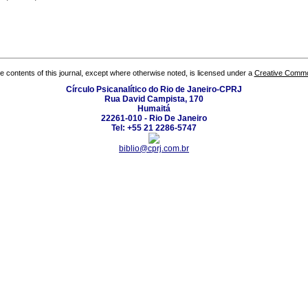
the contents of this journal, except where otherwise noted, is licensed under a
Creative Common
Círculo Psicanalítico do Rio de Janeiro-CPRJ
Rua David Campista, 170
Humaitá
22261-010 - Rio De Janeiro
Tel: +55 21 2286-5747
biblio@cprj.com.br