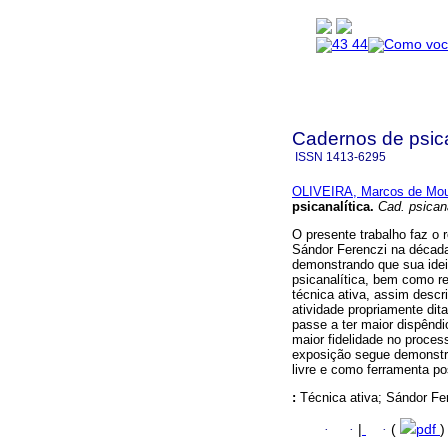
Cadernos de psica
ISSN
1413-6295
OLIVEIRA, Marcos de Mo
psicanalítica
.
Cad. psican
O presente trabalho faz o r
Sándor Ferenczi na década 
demonstrando que sua ideia 
psicanalítica, bem como r
técnica ativa, assim descr
atividade propriamente dit
passe a ter maior dispêndi
maior fidelidade no process
exposição segue demonstra
livre e como ferramenta p
:
Técnica ativa; Sándor Fe
·
·
|
·
(
pdf
)