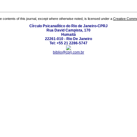
the contents of this journal, except where otherwise noted, is licensed under a
Creative Common
Círculo Psicanalítico do Rio de Janeiro-CPRJ
Rua David Campista, 170
Humaitá
22261-010 - Rio De Janeiro
Tel: +55 21 2286-5747
biblio@cprj.com.br