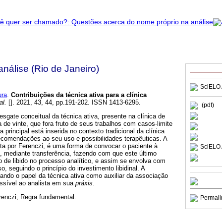
nálise (Rio de Janeiro)
SciELO 
ura
.
Contribuições da técnica ativa para a clínica
al.
[]. 2021, 43, 44, pp.191-202. ISSN 1413-6295.
(pdf)
esgate conceitual da técnica ativa, presente na clínica de
de vinte, que fora fruto de seus trabalhos com casos-limite
principal está inserida no contexto tradicional da clínica
ecomendações ao seu uso e possibilidades terapêuticas. A
ita por Ferenczi, é uma forma de convocar o paciente à
SciELO 
a, mediante transferência, fazendo com que este último
o de libido no processo analítico, e assim se envolva com
o, seguindo o princípio do investimento libidinal. A
ndo o papel da técnica ativa como auxiliar da associação
ossível ao analista em sua
práxis
.
renczi; Regra fundamental.
Permali