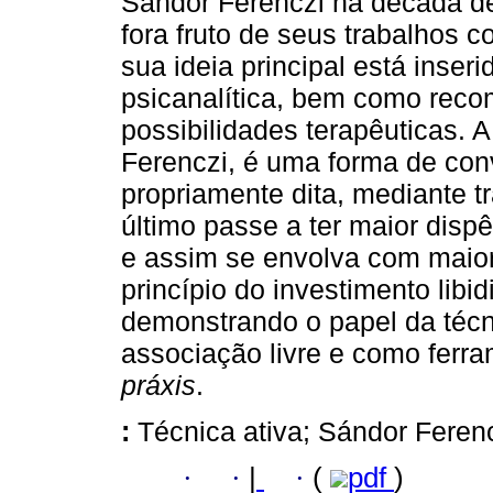
Sándor Ferenczi na década de
fora fruto de seus trabalhos 
sua ideia principal está inseri
psicanalítica, bem como rec
possibilidades terapêuticas. A
Ferenczi, é uma forma de conv
propriamente dita, mediante t
último passe a ter maior dispê
e assim se envolva com maior
princípio do investimento libi
demonstrando o papel da técni
associação livre e como ferra
práxis
.
:
Técnica ativa; Sándor Feren
·
·
|
·
(
pdf
)