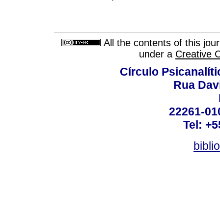
All the contents of this jo
under a
Creative 
Círculo Psicanalít
Rua Dav
22261-010
Tel: +
bibli