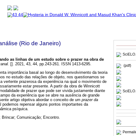
nálise (Rio de Janeiro)
SciELO 
ando as linhas de um estudo sobre o prazer na obra de
anal.
[]. 2021, 43, 44, pp.243-261. ISSN 1413-6295.
(pdf)
nta importância basal ao longo do desenvolvimento da teoria
rmos no estudo das relações de objeto, nos questionamos se
ma vertente prazerosa da experiência na qual o movimento de
sariamente estar presente. A partir da obra de Winnicott
dalidade de prazer que pode ser vivida justamente diante
SciELO 
ampo da experiência que se abre na ausência de grande
ente artigo objetiva abordar o conceito de um
prazer da
ual podemos repensar alguns pontos importantes da
inâmica psíquica.
; Brincar; Comunicação; Encontro.
Permali