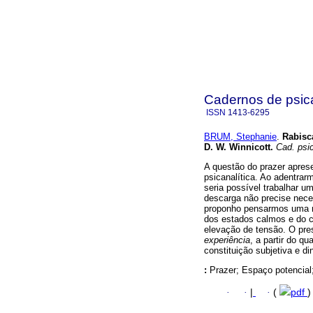
Cadernos de psica
ISSN
1413-6295
BRUM, Stephanie
.
Rabisc
D. W. Winnicott
.
Cad. psic
A questão do prazer aprese
psicanalítica. Ao adentra
seria possível trabalhar u
descarga não precise neces
proponho pensarmos uma mo
dos estados calmos e do c
elevação de tensão. O pres
experiência
, a partir do q
constituição subjetiva e d
:
Prazer; Espaço potencial
·
·
|
·
(
pdf
)