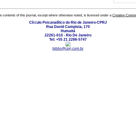
the contents of this journal, except where otherwise noted, is licensed under a
Creative Common
Círculo Psicanalítico do Rio de Janeiro-CPRJ
Rua David Campista, 170
Humaitá
22261-010 - Rio De Janeiro
Tel: +55 21 2286-5747
biblio@cprj.com.br