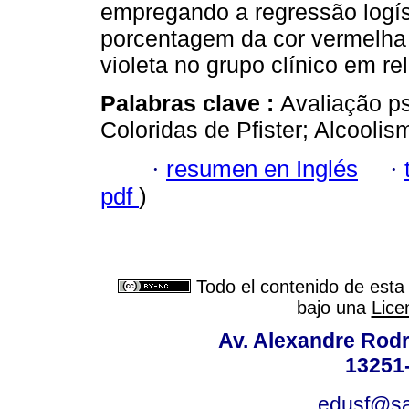
empregando a regressão logí
porcentagem da cor vermelha 
violeta no grupo clínico em re
Palabras clave :
Avaliação ps
Coloridas de Pfister; Alcoolis
·
resumen en Inglés
·
pdf
)
Todo el contenido de esta 
bajo una
Lice
Av. Alexandre Rodr
13251-
edusf@sa