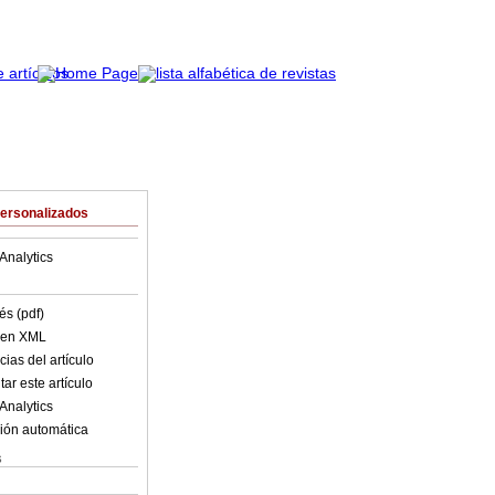
Personalizados
Analytics
és (pdf)
o en XML
ias del artículo
ar este artículo
Analytics
ión automática
s