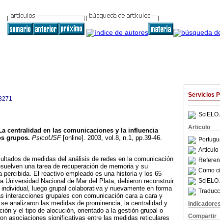
Servicios 
8271
SciELO 
Articulo
La centralidad en las comunicaciones y la influencia
os grupos
.
PsicoUSF
[online]. 2003, vol.8, n.1, pp.39-46.
Portugu
Articul
esultados de medidas del análisis de redes en la comunicación
Referenc
suelven una tarea de recuperación de memoria y su
Como cit
a percibida. El reactivo empleado es una historia y los 65
SciELO 
la Universidad Nacional de Mar del Plata, debieron reconstruir
individual, luego grupal colaborativa y nuevamente en forma
Traducc
 las interacciones grupales con comunicación cara a cara y
e analizaron las medidas de prominencia, la centralidad y
Indicadore
ción y el tipo de alocución, orientado a la gestión grupal o
Compartir
on asociaciones significativas entre las medidas reticulares