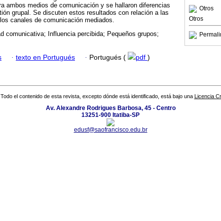
para ambos medios de comunicación y se hallaron diferencias
Otros
ión grupal. Se discuten estos resultados con relación a las
Otros
 los canales de comunicación mediados.
ad comunicativa; Influencia percibida; Pequeños grupos;
Permali
s
·
texto en Portugués
·
Portugués (
pdf
)
Todo el contenido de esta revista, excepto dónde está identificado, está bajo una
Licencia 
Av. Alexandre Rodrigues Barbosa, 45 - Centro
13251-900 Itatiba-SP
edusf@saofrancisco.edu.br