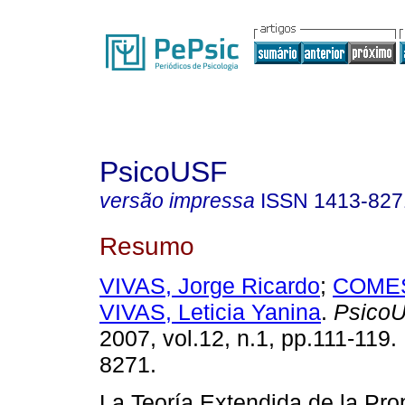
PsicoUSF
versão impressa
ISSN
1413-827
Resumo
VIVAS, Jorge Ricardo
;
COMES
VIVAS, Leticia Yanina
.
Psico
2007, vol.12, n.1, pp.111-119
8271.
La Teoría Extendida de la Pro