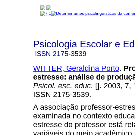
Psicologia Escolar e E
ISSN
2175-3539
WITTER, Geraldina Porto
.
Pro
estresse
:
análise de produçã
Psicol. esc. educ.
[]. 2003, 7, 
ISSN 2175-3539.
A associação professor-estre
examinada no contexto educa
estresse do professor está re
variáveis do meio acadêmico, 