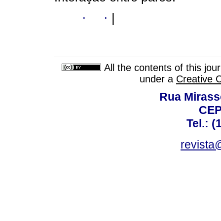
·
·
|
All the contents of this jo
under a
Creative 
Rua Mirasso
CEP
Tel.: 
revista