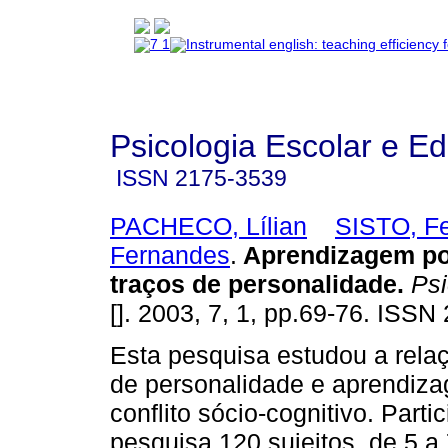
Psicologia Escolar e E
ISSN
2175-3539
PACHECO, Lílian
SISTO, F
Fernandes
.
Aprendizagem por
traços de personalidade
.
Psi
[]. 2003, 7, 1, pp.69-76. ISSN
Esta pesquisa estudou a relaç
de personalidade e aprendiz
conflito sócio-cognitivo. Part
pesquisa 120 sujeitos, de 5 a 