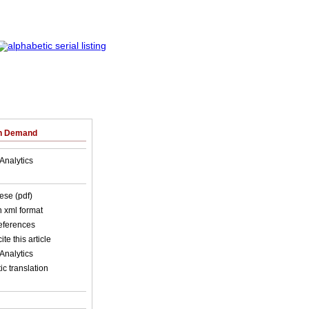
on Demand
Analytics
ese (pdf)
in xml format
references
ite this article
Analytics
c translation