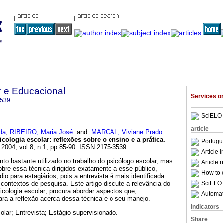
r e Educacional
Services 
3539
SciELO 
article
 da
;
RIBEIRO, Maria José
and
MARCAL, Viviane Prado
icologia escolar
:
reflexões sobre o ensino e a prática
.
Portugu
. 2004, vol.8, n.1, pp.85-90. ISSN 2175-3539.
Article 
nto bastante utilizado no trabalho do psicólogo escolar, mas
Article 
bre essa técnica dirigidos exatamente a esse público,
How to c
io para estagiários, pois a entrevista é mais identificada
SciELO 
contextos de pesquisa. Este artigo discute a relevância do
icologia escolar; procura abordar aspectos que,
Automati
ara a reflexão acerca dessa técnica e o seu manejo.
Indicators
olar; Entrevista; Estágio supervisionado.
Share