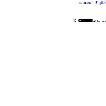
·
abstract in Englis
All the con