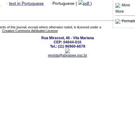
h
·
text in Portuguese
·
Portuguese (
pdf
)
More
More
Permali
tents of this journal, except where otherwise noted, is licensed under a
Creative Commons Attribution License
Rua Mirassol, 46 - Vila Mariana
CEP: 04044-010
Tel.: (11) 96900-6678
revista@abrapee.psc.br