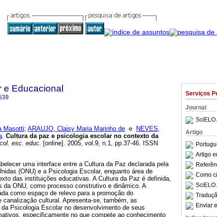
r e Educacional
Serviços P
539
Journal
SciELO 
a Masotti
;
ARAUJO, Claisy Maria Marinho de
e
NEVES,
Artigo
a
.
Cultura da paz e psicologia escolar no contexto da
col. esc. educ.
[online]. 2005, vol.9, n.1, pp.37-46. ISSN
Portugu
Artigo 
abelecer uma interface entre a Cultura da Paz declarada pela
Referên
idas (ONU) e a Psicologia Escolar, enquanto área de
Como cit
exto das instituições educativas. A Cultura da Paz é definida,
SciELO 
s da ONU, como processo construtivo e dinâmico. A
rdada como espaço de relevo para a promoção do
Traduçã
canalização cultural. Apresenta-se, também, as
Enviar e
s da Psicologia Escolar no desenvolvimento de seus
rmativos, especificamente no que compete ao conhecimento