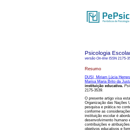
Psicologia Escola
versão On-line
ISSN
2175-3
Resumo
DUSI, Miriam Lúcia Herrer
Marisa Maria Brito da Just
instituição educativa
.
Psi
2175-3539.
O presente artigo visa est
Organização das Nações Un
pesquisa e prática no cont
conforme as consideraçõe
instituição escolar é abo
desenvolvimento humano e 
contribuições e atribuiçõe
objetivos educativos e fo