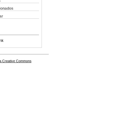
s
cionados
ar
nk
a Creative Commons