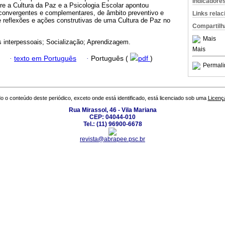
Indicadore
ntre a Cultura da Paz e a Psicologia Escolar apontou
convergentes e complementares, de âmbito preventivo e
Links rela
e reflexões e ações construtivas de uma Cultura de Paz no
Compartilh
Mais
 interpessoais; Socialização; Aprendizagem.
Mais
·
texto em Português
·
Português (
pdf
)
Permali
o o conteúdo deste periódico, exceto onde está identificado, está licenciado sob uma
Licenç
Rua Mirassol, 46 - Vila Mariana
CEP: 04044-010
Tel.: (11) 96900-6678
revista@abrapee.psc.br