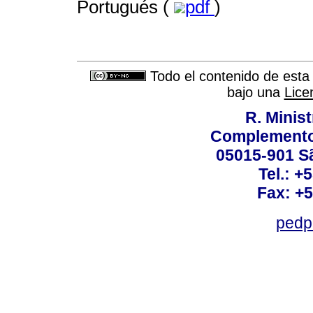
Portugués (
pdf
)
Todo el contenido de esta 
bajo una
Lice
R. Minis
Complemento:
05015-901 Sã
Tel.: +
Fax: +
pedp