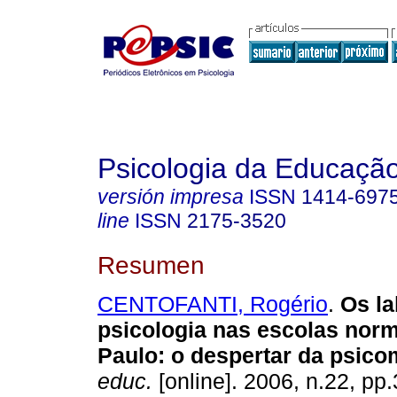
Psicologia da Educaçã
versión impresa
ISSN
1414-697
line
ISSN
2175-3520
Resumen
CENTOFANTI, Rogério
.
Os la
psicologia nas escolas nor
Paulo
:
o despertar da psico
educ.
[online]. 2006, n.22, pp