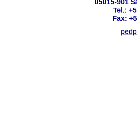
05015-901 Sã
Tel.: +
Fax: +
pedp