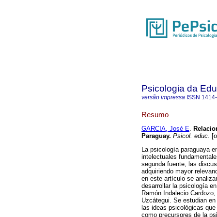
Psicologia da Ed
versão impressa
ISSN
1414
Resumo
GARCIA, José E
.
Relacio
Paraguay
.
Psicol. educ.
[o
La psicología paraguaya en
intelectuales fundamentales
segunda fuente, las discusi
adquiriendo mayor relevan
en este artículo se analiz
desarrollar la psicología 
Ramón Indalecio Cardozo, 
Uzcátegui. Se estudian en
las ideas psicológicas que
como precursores de la psi