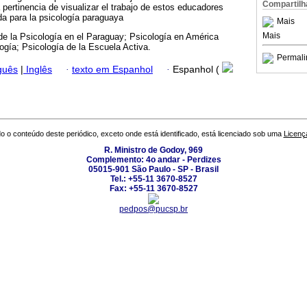
Compartilh
 pertinencia de visualizar el trabajo de estos educadores
da para la psicología paraguaya
Mais
Mais
 de la Psicología en el Paraguay; Psicología en América
ogía; Psicología de la Escuela Activa.
Permali
guês
|
Inglês
·
texto em Espanhol
·
Espanhol (
o o conteúdo deste periódico, exceto onde está identificado, está licenciado sob uma
Licenç
R. Ministro de Godoy, 969
Complemento: 4o andar - Perdizes
05015-901 São Paulo - SP - Brasil
Tel.: +55-11 3670-8527
Fax: +55-11 3670-8527
pedpos@pucsp.br