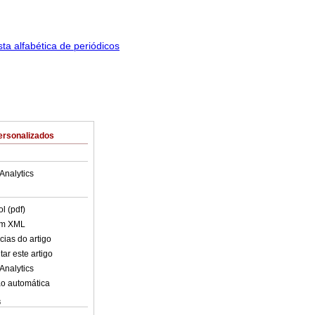
ersonalizados
Analytics
l (pdf)
em XML
cias do artigo
ar este artigo
Analytics
o automática
s