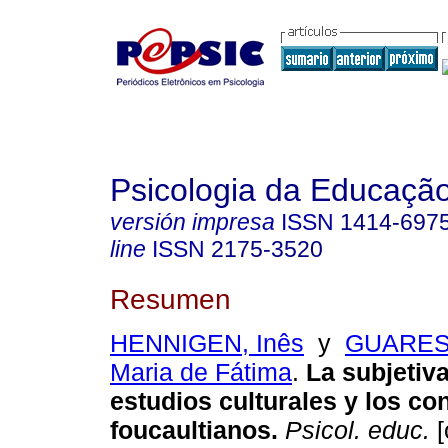
Psicologia da Educaçã
versión impresa
ISSN
1414-697
line
ISSN
2175-3520
Resumen
HENNIGEN, Inês
y
GUARES
Maria de Fátima
.
La subjetiv
estudios culturales y los co
foucaultianos
.
Psicol. educ.
[