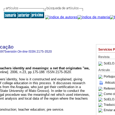
ucação
Servicios 
6975
versión On-line
ISSN
2175-3520
Revista
SciELO 
eachers identity and meanings
:
a net that originates "we,
Articulo
nline]. 2006, n.23, pp.175-188. ISSN 2175-3520.
Portugu
ers´identity, how is it constructed and explained, giving
Articu
 of college education in this process. It discusses research
 from the Araguaia, who just got their certification in a
Referenc
(State University of Mato Grosso). In order to conduct the
Como cit
igal procedure was the meaningful net which used interviews,
ent analysis and local data of the region where the teachers
SciELO 
Traducc
construction; teacher education; pre service.
Enviar a