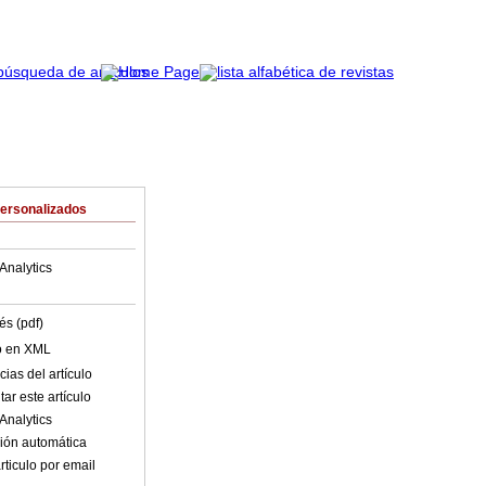
Personalizados
Analytics
és (pdf)
lo en XML
ias del artículo
ar este artículo
Analytics
ión automática
rticulo por email