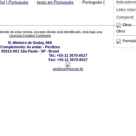
ñol
|
Portugués
·
texto en Portugués
·
Portugués (
Indicadore
Links rela
Compartir
Otros
Otros
tenido de esta revista, excepto dónde está identificado, está bajo una
Licencia Creative Commons
Permali
R. Ministro de Godoy, 969
Complemento: 4o andar - Perdizes
05015-901 São Paulo - SP - Brasil
Tel.: +55-11 3670-8527
Fax: +55-11 3670-8527
pedpos@pucsp.br