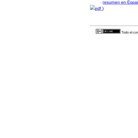
·
resumen en Espa
pdf
)
Todo el con