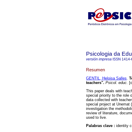
Psicologia da Ed
versión impresa
ISSN
1414-
Resumen
GENTIL, Heloisa Salles
.
T
teachers"
.
Psicol. educ.
[o
This paper deals with teach
special priority to the role
data collected with teachers
special project at Unemat 
investigation the methodol
review of literature, docum
used to live.
Palabras clave :
identity 