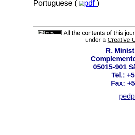
Portuguese (
pdf
)
All the contents of this jo
under a
Creative 
R. Minis
Complemento:
05015-901 Sã
Tel.: +
Fax: +
pedp