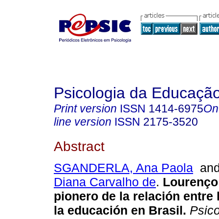
Psicologia da Educaçã
Print version
ISSN
1414-6975
On
line version
ISSN
2175-3520
Abstract
SGANDERLA, Ana Paola
an
Diana Carvalho de
.
Lourenço
pionero de la relación entre 
la educación en Brasil
.
Psico