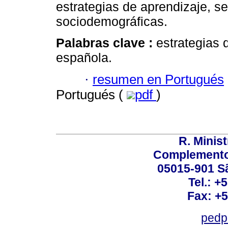
estrategias de aprendizaje, s
sociodemográficas.
Palabras clave :
estrategias 
española.
·
resumen en Portugués
Portugués (
pdf
)
R. Minis
Complemento:
05015-901 Sã
Tel.: +
Fax: +
pedp