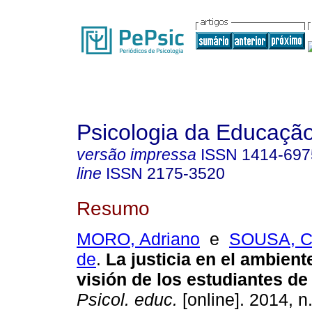
Psicologia da Educaçã
versão impressa
ISSN
1414-697
line
ISSN
2175-3520
Resumo
MORO, Adriano
e
SOUSA, Cl
de
.
La justicia en el ambient
visión de los estudiantes d
Psicol. educ.
[online]. 2014, n