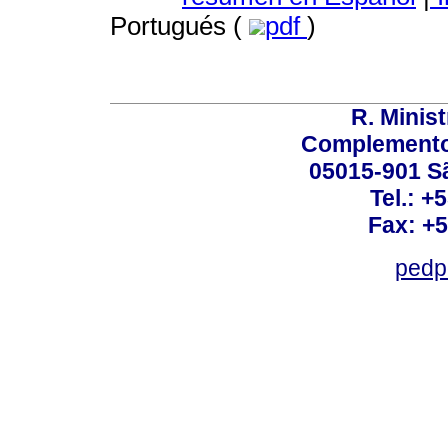
Portugués (
pdf
)
R. Minis
Complemento:
05015-901 Sã
Tel.: +
Fax: +
pedp